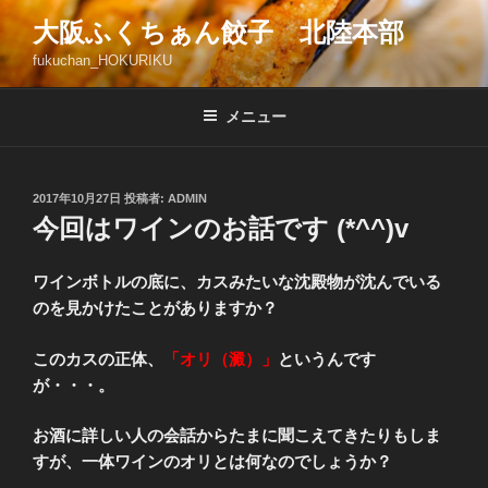
コ
大阪ふくちぁん餃子 北陸本部
ン
fukuchan_HOKURIKU
テ
ン
ツ
メニュー
へ
ス
キ
投
2017年10月27日
投稿者:
ADMIN
稿
ッ
今回はワインのお話です (*^^)v
日:
プ
ワインボトルの底に、カスみたいな沈殿物が沈んでいる
のを見かけたことがありますか？
このカスの正体、
「オリ（澱）」
というんです
が・・・。
お酒に詳しい人の会話からたまに聞こえてきたりもしま
すが、一体ワインのオリとは何なのでしょうか？