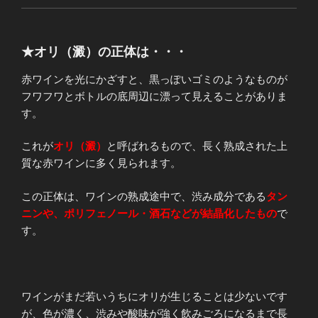
★オリ（澱）の正体は・・・
赤ワインを光にかざすと、黒っぽいゴミのようなものが
フワフワとボトルの底周辺に漂って見えることがありま
す。
これが
オリ（澱）
と呼ばれるもので、長く熟成された上
質な赤ワインに多く見られます。
この正体は、ワインの熟成途中で、渋み成分である
タン
ニンや、ポリフェノール・酒石などが結晶化したもの
で
す。
ワインがまだ若いうちにオリが生じることは少ないです
が、色が濃く、渋みや酸味が強く飲みごろになるまで長