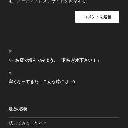
前、メールアドレス、サイトを保存する。
投
前
前
稿
の
お店で頼んでみよう。「和らぎ水下さい！」
ナ
投
ビ
稿
次
次
ゲ
の
寒くなってきた…こんな時には
投
ー
稿
シ
ョ
最近の投稿
ン
試してみましたか？