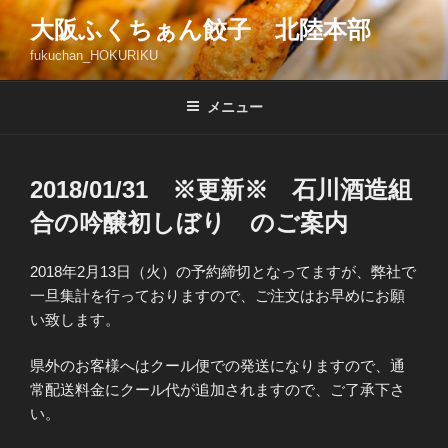
コ
大阪ふくちぁん餃子 北陸本部
ン
fukuchan_HOKURIKU
テ
ン
ツ
メニュー
へ
ス
キ
2018/01/31 ※更新※ 石川酒造組
ッ
合の吟醸初しぼり のご案内
プ
2018年2月13日（火）の予約締切となってますが、弊社で
一旦集計を行っておりますので、ご注文はお早めにお願
い致します。
県外のお客様へはクール便での発送になりますので、通
常配送料金にクール代が追加されますので、ご了承下さ
い。