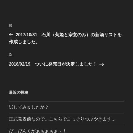
投
前
前
稿
の
2017/10/31 石川（菊姫と宗玄のみ）の新酒リストを
ナ
投
作成しました。
ビ
稿
ゲ
次
次
の
ー
2018/02/19 ついに発売日が決定しました！
投
シ
稿
ョ
ン
最近の投稿
試してみましたか？
正式発表前なので…こちらでこっそりつぶやきます…
ぴ…ぴんくがぁぁぁぁぁ～！